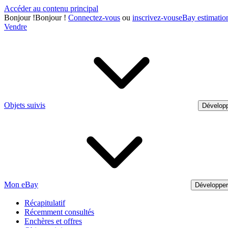
Accéder au contenu principal
Bonjour
!
Bonjour !
Connectez-vous
ou
inscrivez-vous
eBay estimatio
Vendre
Objets suivis
Développ
Mon eBay
Développe
Récapitulatif
Récemment consultés
Enchères et offres