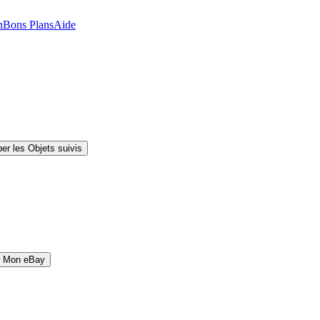
n
Bons Plans
Aide
er les Objets suivis
r Mon eBay