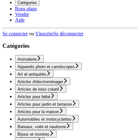
Catégories
Bons plans
Vendre
Aide
Se connecter
ou
S'inscrire
Se déconnecter
Catégories
Animalerie
Appareils photo et caméscopes
Art et antiquités
Articles d'électroménager
Articles de loisir créatif
Articles pour bébé
Articles pour jardin et terrasse
Articles pour la maison
Automobiles et motocyclettes
Bateaux, voile et nautisme
Bijoux et montres