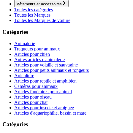
Vêtements et accessoires
Toutes les catégories
Toutes les Marques
Toutes les Marques de voiture
Catégories
Animalerie
Traqueurs pour animaux
Articles pour chien
Autres articles d'animalerie
Articles pour volaille et sauvagine
Articles pour petits animaux et rongeurs
Apiculture
Articles pour reptile et amphibien
Caméras pour animaux
Articles funéraires pour animal
Articles pour oiseau
Articles pour chat
Articles pour insecte et araignée
Articles d'aquariophilie, bassin et mare
Catégories