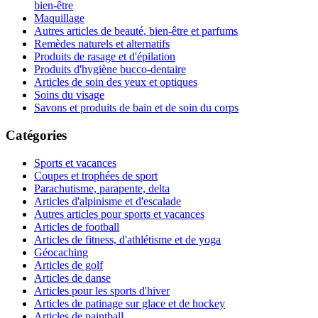
bien-être
Maquillage
Autres articles de beauté, bien-être et parfums
Remèdes naturels et alternatifs
Produits de rasage et d'épilation
Produits d'hygiène bucco-dentaire
Articles de soin des yeux et optiques
Soins du visage
Savons et produits de bain et de soin du corps
Catégories
Sports et vacances
Coupes et trophées de sport
Parachutisme, parapente, delta
Articles d'alpinisme et d'escalade
Autres articles pour sports et vacances
Articles de football
Articles de fitness, d'athlétisme et de yoga
Géocaching
Articles de golf
Articles de danse
Articles pour les sports d'hiver
Articles de patinage sur glace et de hockey
Articles de paintball