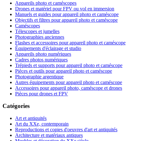
Appareils photo et caméscopes
Drones et matériel pour FPV ou vol en immersion
Manuels et guides pour appareil photo et caméscope
Objectifs et filtres pour appareil photo et caméscope
Caméscopes
Télescopes et jumelles
Photographies anciennes
Flashes et accessoires pour appareil photo et caméscope
Équipements d'éclairage et studio
Appareils photo numériques
Cadres photos numériques
Trépieds et supports pour appareil photo et caméscope
Pièces et outils pour appareil photo et caméscope
Photographie argentique
Autres équipements pour appareil photo et caméscope
Accessoires pour appareil photo, caméscope et drones
Pièces pour drones et FPV
Catégories
Art et antiquités
Art du XXe, contemporain
Reproductions et copies d'oeuvres d'art et antiquités
Architecture et matériaux antiques
Meubles et décoration du XXe siècle