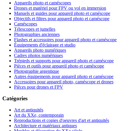
Appareils photo et caméscopes
Drones et matériel pour FPV ou vol en immersion
Manuels et guides pour appareil photo et caméscope
Objectifs et filtres pour appareil photo et caméscope
Caméscopes
Télescopes et jumelles
Photographies anciennes
Flashes et accessoires pour appareil photo et caméscope
Équipements d'éclairage et studio
Appareils photo numériques
Cadres photos numériques
Trépieds et supports pour appareil photo et caméscope
Pièces et outils pour appareil photo et caméscope
Photographie argentique
Autres équipements pour appareil photo et caméscope
Accessoires pour appareil photo, caméscope et drones
Pièces pour drones et FPV
Catégories
Art et antiquités
Art du XXe, contemporain
Reproductions et copies d'oeuvres d'art et antiquités
Architecture et matériaux antiques
Meubles et décoration du XXe siècle