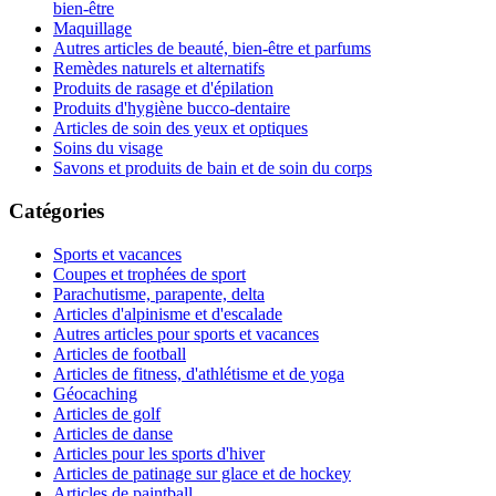
bien-être
Maquillage
Autres articles de beauté, bien-être et parfums
Remèdes naturels et alternatifs
Produits de rasage et d'épilation
Produits d'hygiène bucco-dentaire
Articles de soin des yeux et optiques
Soins du visage
Savons et produits de bain et de soin du corps
Catégories
Sports et vacances
Coupes et trophées de sport
Parachutisme, parapente, delta
Articles d'alpinisme et d'escalade
Autres articles pour sports et vacances
Articles de football
Articles de fitness, d'athlétisme et de yoga
Géocaching
Articles de golf
Articles de danse
Articles pour les sports d'hiver
Articles de patinage sur glace et de hockey
Articles de paintball