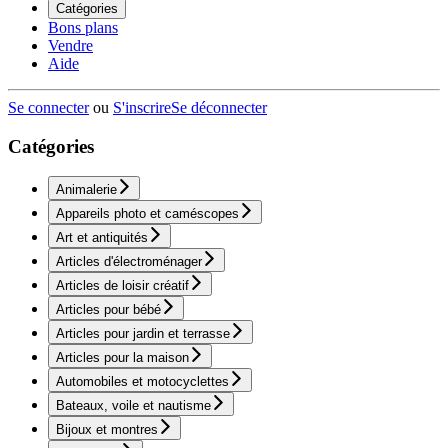
Catégories
Bons plans
Vendre
Aide
Se connecter
ou
S'inscrire
Se déconnecter
Catégories
Animalerie
Appareils photo et caméscopes
Art et antiquités
Articles d'électroménager
Articles de loisir créatif
Articles pour bébé
Articles pour jardin et terrasse
Articles pour la maison
Automobiles et motocyclettes
Bateaux, voile et nautisme
Bijoux et montres