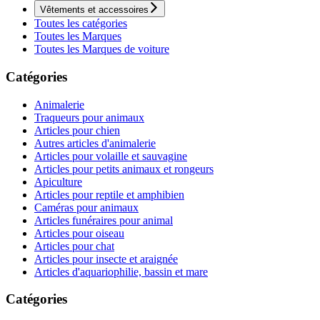
Vêtements et accessoires
Toutes les catégories
Toutes les Marques
Toutes les Marques de voiture
Catégories
Animalerie
Traqueurs pour animaux
Articles pour chien
Autres articles d'animalerie
Articles pour volaille et sauvagine
Articles pour petits animaux et rongeurs
Apiculture
Articles pour reptile et amphibien
Caméras pour animaux
Articles funéraires pour animal
Articles pour oiseau
Articles pour chat
Articles pour insecte et araignée
Articles d'aquariophilie, bassin et mare
Catégories