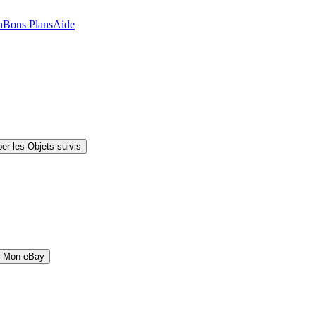
n
Bons Plans
Aide
er les Objets suivis
r Mon eBay