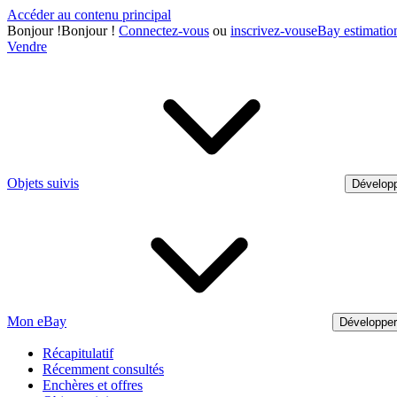
Accéder au contenu principal
Bonjour
!
Bonjour !
Connectez-vous
ou
inscrivez-vous
eBay estimatio
Vendre
Objets suivis
Développ
Mon eBay
Développe
Récapitulatif
Récemment consultés
Enchères et offres