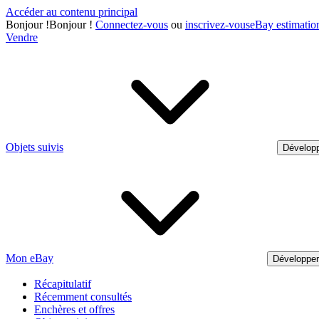
Accéder au contenu principal
Bonjour
!
Bonjour !
Connectez-vous
ou
inscrivez-vous
eBay estimatio
Vendre
Objets suivis
Développ
Mon eBay
Développe
Récapitulatif
Récemment consultés
Enchères et offres