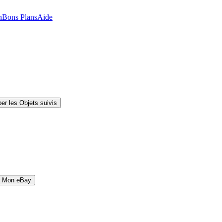
n
Bons Plans
Aide
er les Objets suivis
r Mon eBay