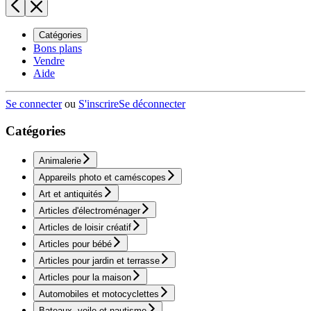
Catégories
Bons plans
Vendre
Aide
Se connecter
ou
S'inscrire
Se déconnecter
Catégories
Animalerie
Appareils photo et caméscopes
Art et antiquités
Articles d'électroménager
Articles de loisir créatif
Articles pour bébé
Articles pour jardin et terrasse
Articles pour la maison
Automobiles et motocyclettes
Bateaux, voile et nautisme