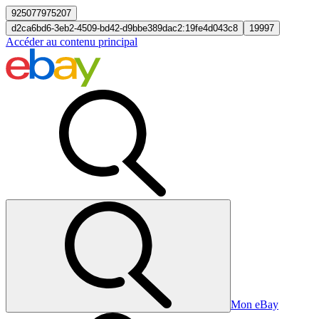
925077975207
d2ca6bd6-3eb2-4509-bd42-d9bbe389dac2:19fe4d043c8
19997
Accéder au contenu principal
Mon eBay