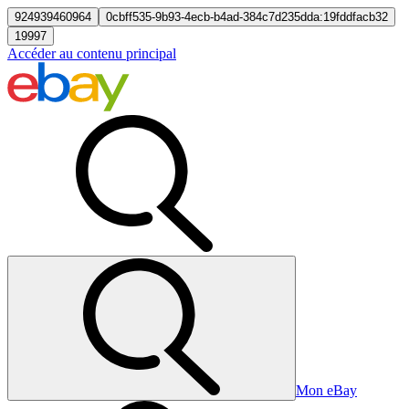
924939460964
0cbff535-9b93-4ecb-b4ad-384c7d235dda:19fddfacb32
19997
Accéder au contenu principal
Mon eBay