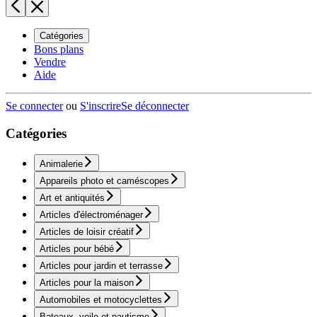
Catégories
Bons plans
Vendre
Aide
Se connecter
ou
S'inscrire
Se déconnecter
Catégories
Animalerie
Appareils photo et caméscopes
Art et antiquités
Articles d'électroménager
Articles de loisir créatif
Articles pour bébé
Articles pour jardin et terrasse
Articles pour la maison
Automobiles et motocyclettes
Bateaux, voile et nautisme