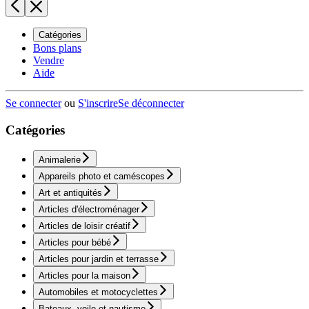
Catégories
Bons plans
Vendre
Aide
Se connecter
ou
S'inscrire
Se déconnecter
Catégories
Animalerie
Appareils photo et caméscopes
Art et antiquités
Articles d'électroménager
Articles de loisir créatif
Articles pour bébé
Articles pour jardin et terrasse
Articles pour la maison
Automobiles et motocyclettes
Bateaux, voile et nautisme