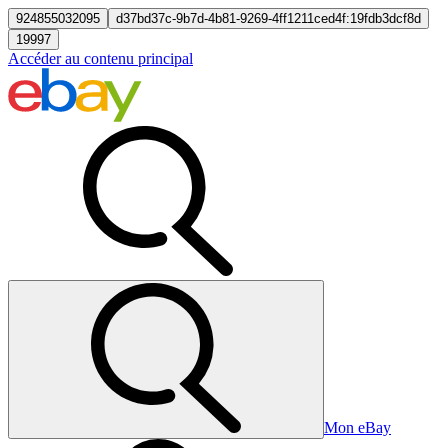
924855032095
d37bd37c-9b7d-4b81-9269-4ff1211ced4f:19fdb3dcf8d
19997
Accéder au contenu principal
Mon eBay