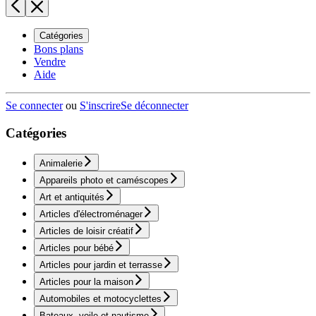
Catégories
Bons plans
Vendre
Aide
Se connecter
ou
S'inscrire
Se déconnecter
Catégories
Animalerie
Appareils photo et caméscopes
Art et antiquités
Articles d'électroménager
Articles de loisir créatif
Articles pour bébé
Articles pour jardin et terrasse
Articles pour la maison
Automobiles et motocyclettes
Bateaux, voile et nautisme