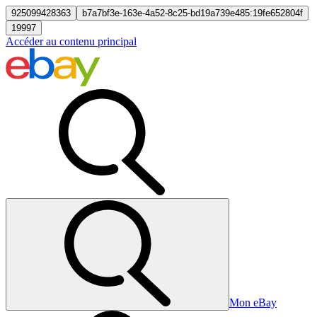
925099428363
b7a7bf3e-163e-4a52-8c25-bd19a739e485:19fe652804f
19997
Accéder au contenu principal
Mon eBay