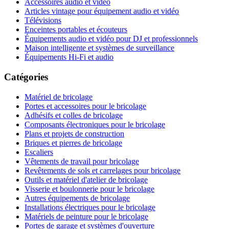
Accessoires audio et vidéo
Articles vintage pour équipement audio et vidéo
Télévisions
Enceintes portables et écouteurs
Équipements audio et vidéo pour DJ et professionnels
Maison intelligente et systèmes de surveillance
Équipements Hi-Fi et audio
Catégories
Matériel de bricolage
Portes et accessoires pour le bricolage
Adhésifs et colles de bricolage
Composants électroniques pour le bricolage
Plans et projets de construction
Briques et pierres de bricolage
Escaliers
Vêtements de travail pour bricolage
Revêtements de sols et carrelages pour bricolage
Outils et matériel d'atelier de bricolage
Visserie et boulonnerie pour le bricolage
Autres équipements de bricolage
Installations électriques pour le bricolage
Matériels de peinture pour le bricolage
Portes de garage et systèmes d'ouverture