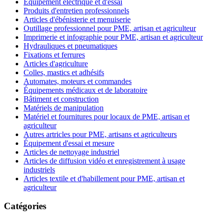
Équipement électrique et d'essai
Produits d'entretien professionnels
Articles d'ébénisterie et menuiserie
Outillage professionnel pour PME, artisan et agriculteur
Imprimerie et infographie pour PME, artisan et agriculteur
Hydrauliques et pneumatiques
Fixations et ferrures
Articles d'agriculture
Colles, mastics et adhésifs
Automates, moteurs et commandes
Équipements médicaux et de laboratoire
Bâtiment et construction
Matériels de manipulation
Matériel et fournitures pour locaux de PME, artisan et
agriculteur
Autres artricles pour PME, artisans et agriculteurs
Équipement d'essai et mesure
Articles de nettoyage industriel
Articles de diffusion vidéo et enregistrement à usage
industriels
Articles textile et d'habillement pour PME, artisan et
agriculteur
Catégories