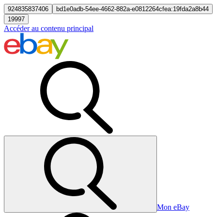
924835837406
bd1e0adb-54ee-4662-882a-e0812264cfea:19fda2a8b44
19997
Accéder au contenu principal
Mon eBay