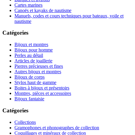
Cartes marines
Canoës et kayaks de nautisme
Manuels, codes et cours techniques pour bateaux, voile et
nautisme
Catégories
Bijoux et montres
Bijoux pour homme
Perles au détail
Articles de joaillerie
Pierres précieuses et fines
Autres bijoux et montres
Bijoux de corps
Stylos haut de gamme
Boites à bijoux et présentoirs
Montres, pièces et accessoires
Bijoux fantaisie
Catégories
Collections
Gramophones et phonographes de collection
Coquillages et minéraux de collection