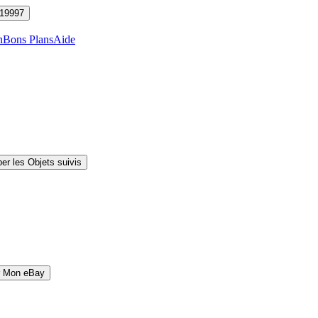
19997
n
Bons Plans
Aide
er les Objets suivis
r Mon eBay