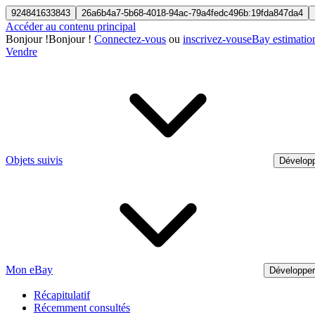
924841633843
26a6b4a7-5b68-4018-94ac-79a4fedc496b:19fda847da4
Accéder au contenu principal
Bonjour
!
Bonjour !
Connectez-vous
ou
inscrivez-vous
eBay estimatio
Vendre
Objets suivis
Développ
Mon eBay
Développe
Récapitulatif
Récemment consultés