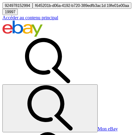
924978152994
f645201b-d06a-4192-b720-389edfb3ac1d:19fe01e00aa
19997
Accéder au contenu principal
Mon eBay