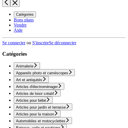
Catégories
Bons plans
Vendre
Aide
Se connecter
ou
S'inscrire
Se déconnecter
Catégories
Animalerie
Appareils photo et caméscopes
Art et antiquités
Articles d'électroménager
Articles de loisir créatif
Articles pour bébé
Articles pour jardin et terrasse
Articles pour la maison
Automobiles et motocyclettes
Bateaux, voile et nautisme