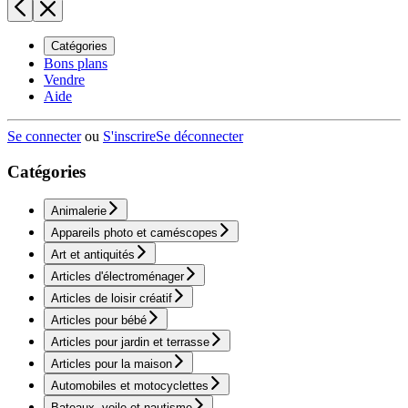
Catégories
Bons plans
Vendre
Aide
Se connecter
ou
S'inscrire
Se déconnecter
Catégories
Animalerie
Appareils photo et caméscopes
Art et antiquités
Articles d'électroménager
Articles de loisir créatif
Articles pour bébé
Articles pour jardin et terrasse
Articles pour la maison
Automobiles et motocyclettes
Bateaux, voile et nautisme