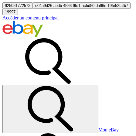
925081772573
c04a9d26-aedb-4886-9fd1-ac5d80fda96e:19fe52fafb7
19997
Accéder au contenu principal
Mon eBay