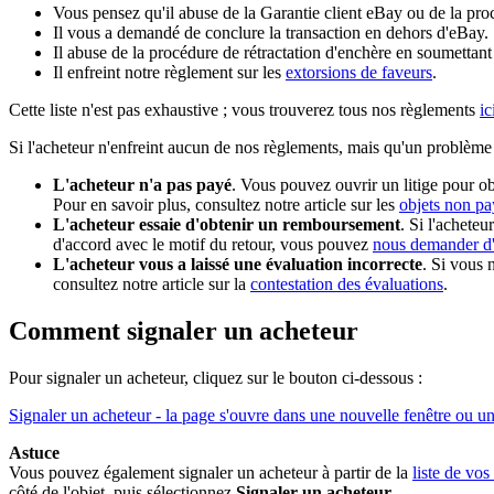
Vous pensez qu'il abuse de la Garantie client eBay ou de la pro
Il vous a demandé de conclure la transaction en dehors d'eBay.
Il abuse de la procédure de rétractation d'enchère en soumettant
Il enfreint notre règlement sur les
extorsions de faveurs
.
Cette liste n'est pas exhaustive ; vous trouverez tous nos règlements
ic
Si l'acheteur n'enfreint aucun de nos règlements, mais qu'un problème
L'acheteur n'a pas payé
. Vous pouvez ouvrir un litige pour ob
Pour en savoir plus, consultez notre article sur les
objets non pa
L'acheteur essaie d'obtenir un remboursement
. Si l'acheteu
d'accord avec le motif du retour, vous pouvez
nous demander d'
L'acheteur vous a laissé une évaluation incorrecte
. Si vous 
consultez notre article sur la
contestation des évaluations
.
Comment signaler un acheteur
Pour signaler un acheteur, cliquez sur le bouton ci-dessous :
Signaler un acheteur
- la page s'ouvre dans une nouvelle fenêtre ou u
Astuce
Vous pouvez également signaler un acheteur à partir de la
liste de v
côté de l'objet, puis sélectionnez
Signaler un acheteur
.