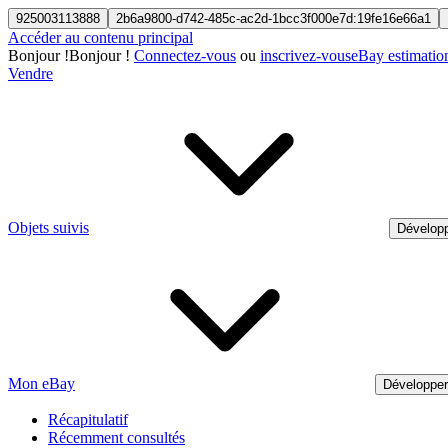
925003113888
2b6a9800-d742-485c-ac2d-1bcc3f000e7d:19fe16e66a1
Accéder au contenu principal
Bonjour
!
Bonjour !
Connectez-vous
ou
inscrivez-vous
eBay estimatio
Vendre
Objets suivis
Développ
Mon eBay
Développe
Récapitulatif
Récemment consultés