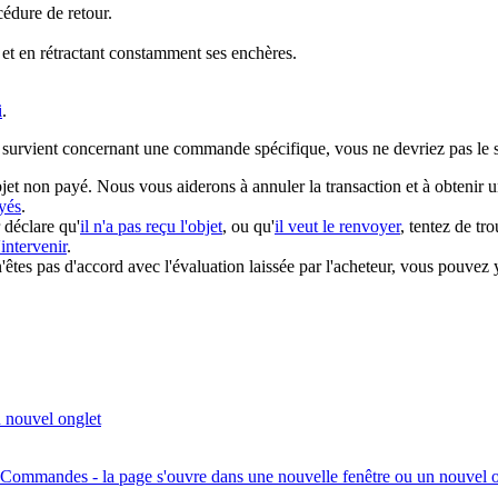
cédure de retour.
 et en rétractant constamment ses enchères.
i
.
 survient concernant une commande spécifique, vous ne devriez pas le sig
jet non payé. Nous vous aiderons à annuler la transaction et à obtenir 
yés
.
r déclare qu'
il n'a pas reçu l'objet
, ou qu'
il veut le renvoyer
, tentez de tr
intervenir
.
n'êtes pas d'accord avec l'évaluation laissée par l'acheteur, vous pouve
n nouvel onglet
os Commandes
- la page s'ouvre dans une nouvelle fenêtre ou un nouvel 