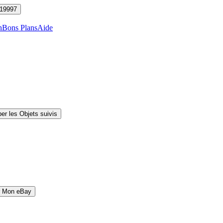
19997
n
Bons Plans
Aide
er les Objets suivis
r Mon eBay