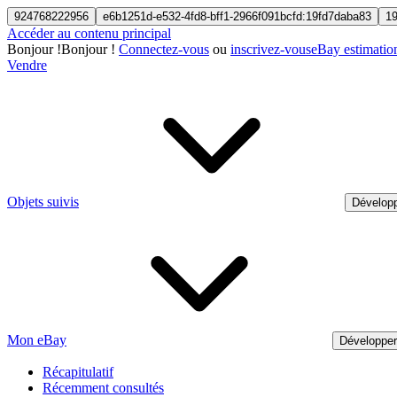
924768222956
e6b1251d-e532-4fd8-bff1-2966f091bcfd:19fd7daba83
1
Accéder au contenu principal
Bonjour
!
Bonjour !
Connectez-vous
ou
inscrivez-vous
eBay estimatio
Vendre
Objets suivis
Développ
Mon eBay
Développe
Récapitulatif
Récemment consultés