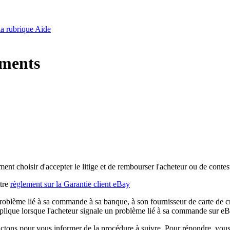
 la rubrique Aide
iements
ent choisir d'accepter le litige et de rembourser l'acheteur ou de conteste
otre
règlement sur la Garantie client eBay
 problème lié à sa commande à sa banque, à son fournisseur de carte de c
plique lorsque l'acheteur signale un problème lié à sa commande sur e
actons pour vous informer de la procédure à suivre. Pour répondre, vous 