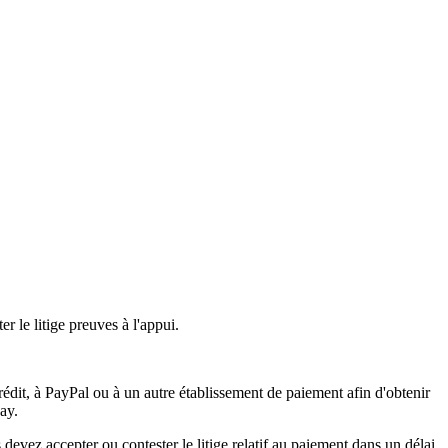
r le litige preuves à l'appui.
rédit, à PayPal ou à un autre établissement de paiement afin d'obtenir
Bay.
devez accepter ou contester le litige relatif au paiement dans un délai