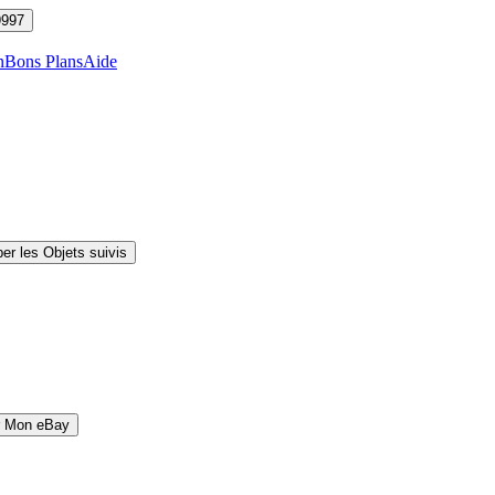
9997
n
Bons Plans
Aide
er les Objets suivis
r Mon eBay