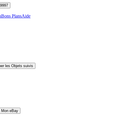
9997
n
Bons Plans
Aide
er les Objets suivis
r Mon eBay