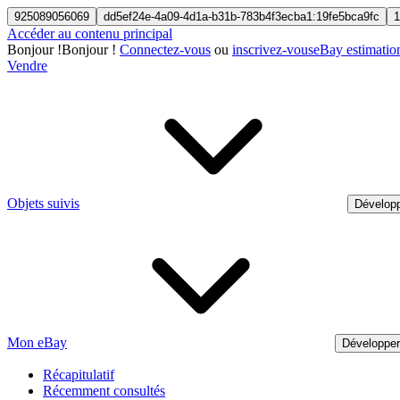
925089056069
dd5ef24e-4a09-4d1a-b31b-783b4f3ecba1:19fe5bca9fc
1
Accéder au contenu principal
Bonjour
!
Bonjour !
Connectez-vous
ou
inscrivez-vous
eBay estimatio
Vendre
Objets suivis
Développ
Mon eBay
Développe
Récapitulatif
Récemment consultés