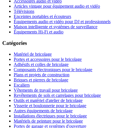
Accessoires audio et vidéo
Articles vintage pour équipement audio et vidéo
Télévisions
Enceintes portables et écouteurs
Équipements audio et vidéo pour DJ et professionnels
Maison intelligente et systèmes de surveillance
Équipements Hi-Fi et audio
Catégories
Matériel de bricolage
Portes et accessoires pour le bricolage
Adhésifs et colles de bricolage
Composants électroniques pour le bricolage
Plans et projets de construction
Briques et pierres de bricolage
Escaliers
Vêtements de travail pour bricolage
Revêtements de sols et carrelages pour bricolage
Outils et matériel d'atelier de bricolage
Visserie et boulonnerie pour le bricolage
Autres équipements de bricolage
Installations électriques pour le bricolage
Matériels de peinture pour le bricolage
Portes de garage et systèmes d'ouverture