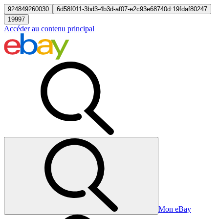
924849260030
6d58f011-3bd3-4b3d-af07-e2c93e68740d:19fdaf80247
19997
Accéder au contenu principal
Mon eBay