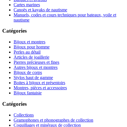
Cartes marines
Canoës et kayaks de nautisme
Manuels, codes et cours techniques pour bateaux, voile et
nautisme
Catégories
Bijoux et montres
Bijoux pour homme
Perles au détail
Articles de joaillerie
Pierres précieuses et fines
Autres bijoux et montres
Bijoux de corps
Stylos haut de gamme
Boites à bijoux et présentoirs
Montres, pièces et accessoires
Bijoux fantaisie
Catégories
Collections
Gramophones et phonographes de collection
Coquillages et minéraux de collection