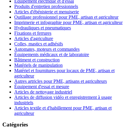
Équipement électrique et d'essai
Produits d'entretien professionnels
Articles d'ébénisterie et menuiserie
Outillage professionnel pour PME, artisan et agriculteur
Imprimerie et infographie pour PME, artisan et agriculteur
Hydrauliques et pneumatiques
Fixations et ferrures
Articles d'agriculture
Colles, mastics et adhésifs
Automates, moteurs et commandes
Équipements médicaux et de laboratoire
Bâtiment et construction
Matériels de manipulation
Matériel et fournitures pour locaux de PME, artisan et
agriculteur
Autres artricles pour PME, artisans et agriculteurs
Équipement d'essai et mesure
Articles de nettoyage industriel
Articles de diffusion vidéo et enregistrement à usage
industriels
Articles textile et d'habillement pour PME, artisan et
agriculteur
Catégories