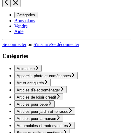
Catégories
Bons plans
Vendre
Aide
Se connecter
ou
S'inscrire
Se déconnecter
Catégories
Animalerie
Appareils photo et caméscopes
Art et antiquités
Articles d'électroménager
Articles de loisir créatif
Articles pour bébé
Articles pour jardin et terrasse
Articles pour la maison
Automobiles et motocyclettes
Bateaux, voile et nautisme