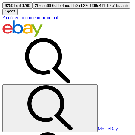
925017513760
2f7d5a66-6c8b-4aed-850a-b22e1f39e411:19fe1f5aaa5
19997
Accéder au contenu principal
Mon eBay