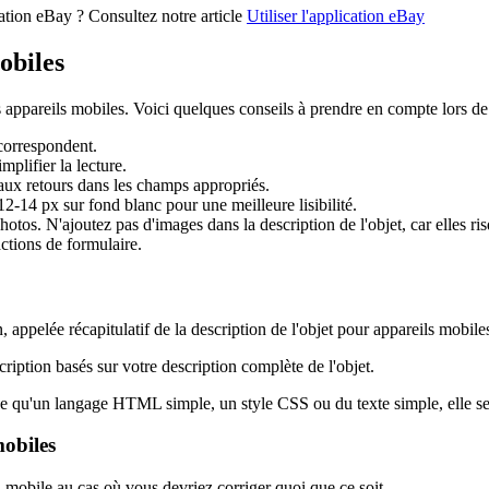
ation eBay ? Consultez notre article
Utiliser l'application eBay
obiles
 appareils mobiles. Voici quelques conseils à prendre en compte lors de 
 correspondent.
implifier la lecture.
t aux retours dans les champs appropriés.
-14 px sur fond blanc pour une meilleure lisibilité.
otos. N'ajoutez pas d'images dans la description de l'objet, car elles ri
actions de formulaire.
 appelée récapitulatif de la description de l'objet pour appareils mobile
ription basés sur votre description complète de l'objet.
ise qu'un langage HTML simple, un style CSS ou du texte simple, elle ser
mobiles
l mobile au cas où vous devriez corriger quoi que ce soit.