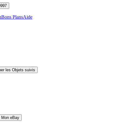
9997
n
Bons Plans
Aide
er les Objets suivis
r Mon eBay