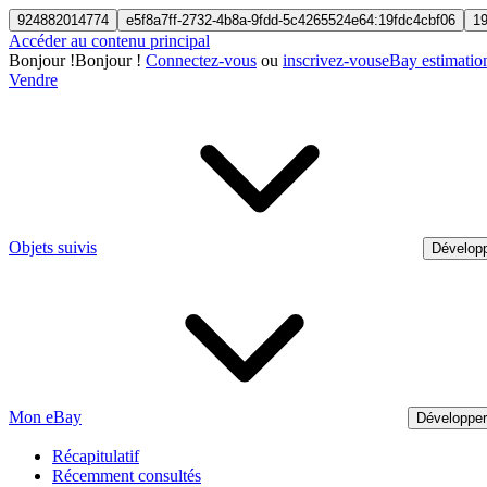
924882014774
e5f8a7ff-2732-4b8a-9fdd-5c4265524e64:19fdc4cbf06
1
Accéder au contenu principal
Bonjour
!
Bonjour !
Connectez-vous
ou
inscrivez-vous
eBay estimatio
Vendre
Objets suivis
Développ
Mon eBay
Développe
Récapitulatif
Récemment consultés