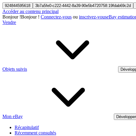
924844595618
3b7a5fe0-c222-4442-8a39-90e5b4720758:19fdab69c2d
Accéder au contenu principal
Bonjour
!
Bonjour !
Connectez-vous
ou
inscrivez-vous
eBay estimatio
Vendre
Objets suivis
Développ
Mon eBay
Développe
Récapitulatif
Récemment consultés