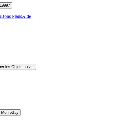
19997
n
Bons Plans
Aide
er les Objets suivis
r Mon eBay