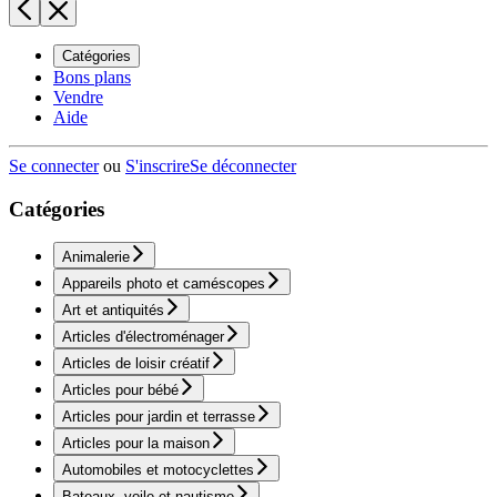
Catégories
Bons plans
Vendre
Aide
Se connecter
ou
S'inscrire
Se déconnecter
Catégories
Animalerie
Appareils photo et caméscopes
Art et antiquités
Articles d'électroménager
Articles de loisir créatif
Articles pour bébé
Articles pour jardin et terrasse
Articles pour la maison
Automobiles et motocyclettes
Bateaux, voile et nautisme