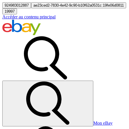
924983012887
ae23ced2-7830-4e42-9c90-b10f62a0531c:19fe06d0811
19997
Accéder au contenu principal
Mon eBay