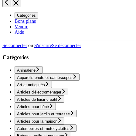
Catégories
Bons plans
Vendre
Aide
Se connecter
ou
S'inscrire
Se déconnecter
Catégories
Animalerie
Appareils photo et caméscopes
Art et antiquités
Articles d'électroménager
Articles de loisir créatif
Articles pour bébé
Articles pour jardin et terrasse
Articles pour la maison
Automobiles et motocyclettes
Bateaux, voile et nautisme