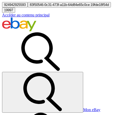
924942925593
83f50546-0c31-473f-a11b-64d84e65c0ce:19fde18f54d
19997
Accéder au contenu principal
Mon eBay