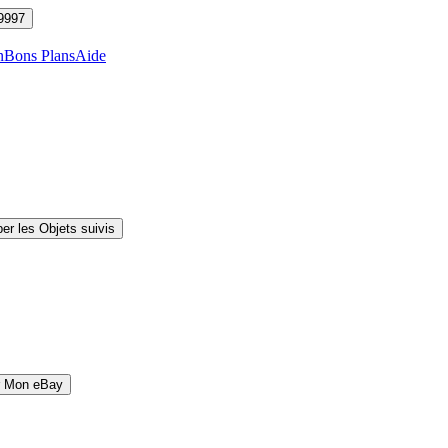
9997
n
Bons Plans
Aide
er les Objets suivis
r Mon eBay