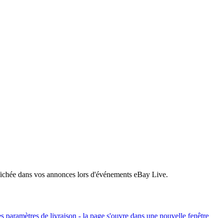
 affichée dans vos annonces lors d'événements eBay Live.
es paramètres de livraison
- la page s'ouvre dans une nouvelle fenêtre