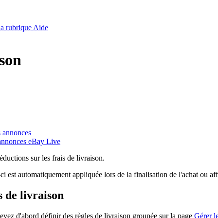
 la rubrique Aide
ison
os annonces
x annonces eBay Live
ductions sur les frais de livraison.
e-ci est automatiquement appliquée lors de la finalisation de l'achat ou
 de livraison
devez d'abord définir des règles de livraison groupée sur la page
Gérer l