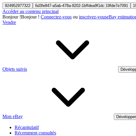
924952977322
6d3fe847-a5ab-478a-9202-1bffdea9f1dc:19fde7e7091
1
Accéder au contenu principal
Bonjour
!
Bonjour !
Connectez-vous
ou
inscrivez-vous
eBay estimatio
Vendre
Objets suivis
Développ
Mon eBay
Développe
Récapitulatif
Récemment consultés