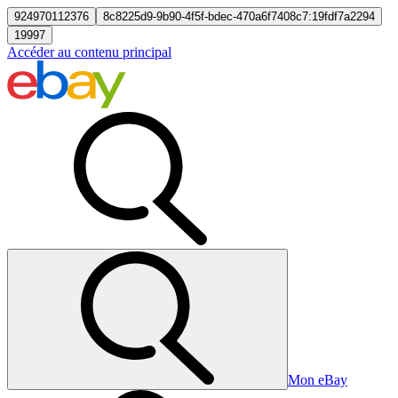
924970112376
8c8225d9-9b90-4f5f-bdec-470a6f7408c7:19fdf7a2294
19997
Accéder au contenu principal
Mon eBay