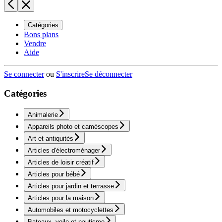
Catégories
Bons plans
Vendre
Aide
Se connecter
ou
S'inscrire
Se déconnecter
Catégories
Animalerie
Appareils photo et caméscopes
Art et antiquités
Articles d'électroménager
Articles de loisir créatif
Articles pour bébé
Articles pour jardin et terrasse
Articles pour la maison
Automobiles et motocyclettes
Bateaux, voile et nautisme