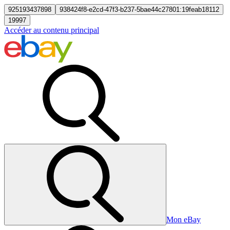
925193437898
938424f8-e2cd-47f3-b237-5bae44c27801:19feab18112
19997
Accéder au contenu principal
Mon eBay