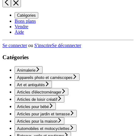
Catégories
Bons plans
Vendre
Aide
Se connecter
ou
S'inscrire
Se déconnecter
Catégories
Animalerie
Appareils photo et caméscopes
Art et antiquités
Articles d'électroménager
Articles de loisir créatif
Articles pour bébé
Articles pour jardin et terrasse
Articles pour la maison
Automobiles et motocyclettes
Bateaux, voile et nautisme