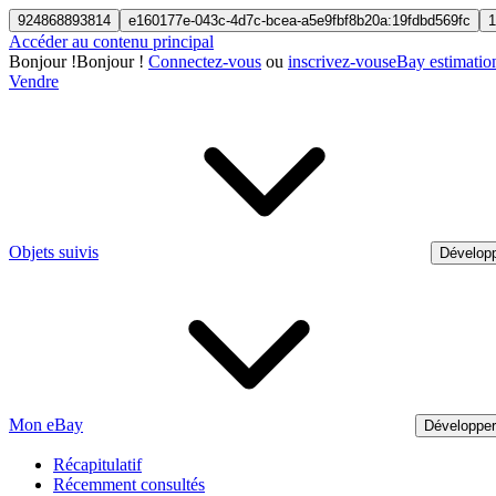
924868893814
e160177e-043c-4d7c-bcea-a5e9fbf8b20a:19fdbd569fc
1
Accéder au contenu principal
Bonjour
!
Bonjour !
Connectez-vous
ou
inscrivez-vous
eBay estimatio
Vendre
Objets suivis
Développ
Mon eBay
Développe
Récapitulatif
Récemment consultés