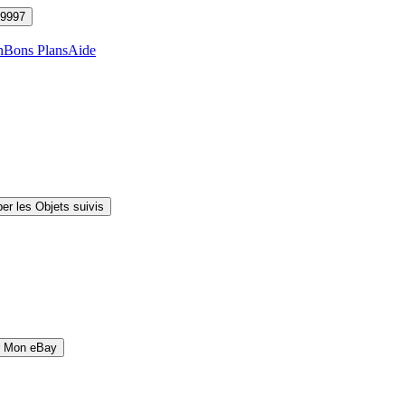
9997
n
Bons Plans
Aide
er les Objets suivis
r Mon eBay