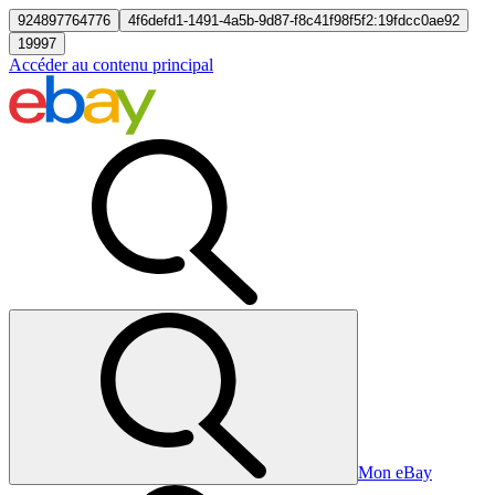
924897764776
4f6defd1-1491-4a5b-9d87-f8c41f98f5f2:19fdcc0ae92
19997
Accéder au contenu principal
Mon eBay