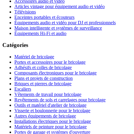
Accessoires audio et vidéo
Articles vintage pour équipement audio et vidéo
Télévisions
Enceintes portables et écouteurs
Équipements audio et vidéo pour DJ et professionnels
Maison intelligente et systèmes de surveillance
Équipements Hi-Fi et audio
Catégories
Matériel de bricolage
Portes et accessoires pour le bricolage
Adhésifs et colles de bricolage
Composants électroniques pour le bricolage
Plans et projets de construction
Briques et pierres de bricolage
Escaliers
Vêtements de travail pour bricolage
Revêtements de sols et carrelages pour bricolage
Outils et matériel d'atelier de bricolage
Visserie et boulonnerie pour le bricolage
Autres équipements de bricolage
Installations électriques pour le bricolage
Matériels de peinture pour le bricolage
Portes de garage et systèmes d'ouverture