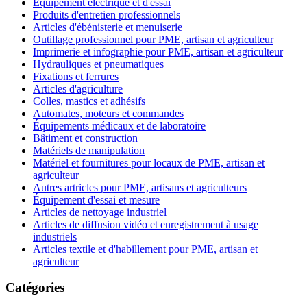
Équipement électrique et d'essai
Produits d'entretien professionnels
Articles d'ébénisterie et menuiserie
Outillage professionnel pour PME, artisan et agriculteur
Imprimerie et infographie pour PME, artisan et agriculteur
Hydrauliques et pneumatiques
Fixations et ferrures
Articles d'agriculture
Colles, mastics et adhésifs
Automates, moteurs et commandes
Équipements médicaux et de laboratoire
Bâtiment et construction
Matériels de manipulation
Matériel et fournitures pour locaux de PME, artisan et
agriculteur
Autres artricles pour PME, artisans et agriculteurs
Équipement d'essai et mesure
Articles de nettoyage industriel
Articles de diffusion vidéo et enregistrement à usage
industriels
Articles textile et d'habillement pour PME, artisan et
agriculteur
Catégories