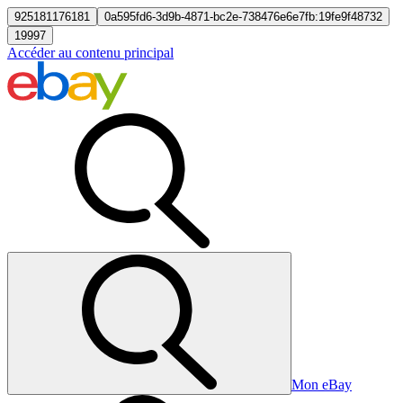
925181176181
0a595fd6-3d9b-4871-bc2e-738476e6e7fb:19fe9f48732
19997
Accéder au contenu principal
Mon eBay