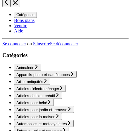
Catégories
Bons plans
Vendre
Aide
Se connecter
ou
S'inscrire
Se déconnecter
Catégories
Animalerie
Appareils photo et caméscopes
Art et antiquités
Articles d'électroménager
Articles de loisir créatif
Articles pour bébé
Articles pour jardin et terrasse
Articles pour la maison
Automobiles et motocyclettes
Bateaux, voile et nautisme