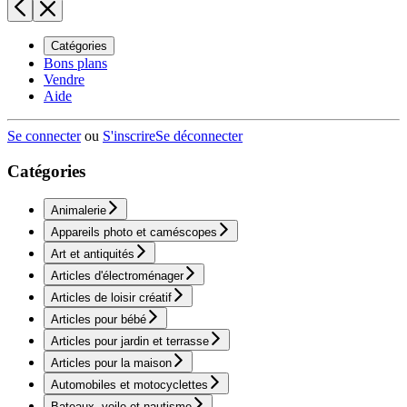
Catégories
Bons plans
Vendre
Aide
Se connecter
ou
S'inscrire
Se déconnecter
Catégories
Animalerie
Appareils photo et caméscopes
Art et antiquités
Articles d'électroménager
Articles de loisir créatif
Articles pour bébé
Articles pour jardin et terrasse
Articles pour la maison
Automobiles et motocyclettes
Bateaux, voile et nautisme