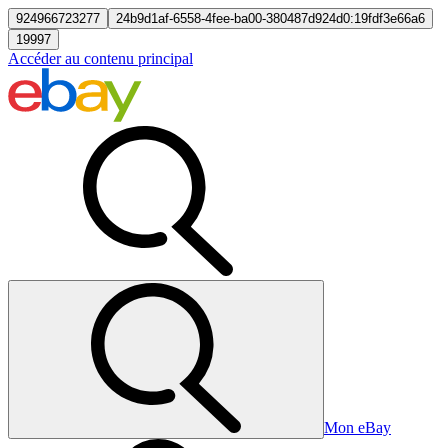
924966723277
24b9d1af-6558-4fee-ba00-380487d924d0:19fdf3e66a6
19997
Accéder au contenu principal
Mon eBay