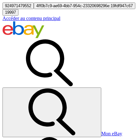
924971479552
4ff0b7c9-ae69-4bb7-954c-23320698296e:19fdf947c67
19997
Accéder au contenu principal
Mon eBay