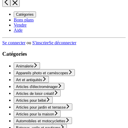
Catégories
Bons plans
Vendre
Aide
Se connecter
ou
S'inscrire
Se déconnecter
Catégories
Animalerie
Appareils photo et caméscopes
Art et antiquités
Articles d'électroménager
Articles de loisir créatif
Articles pour bébé
Articles pour jardin et terrasse
Articles pour la maison
Automobiles et motocyclettes
Bateaux, voile et nautisme