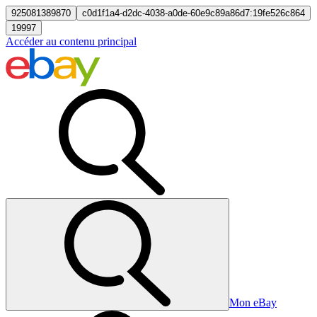
925081389870
c0d1f1a4-d2dc-4038-a0de-60e9c89a86d7:19fe526c864
19997
Accéder au contenu principal
Mon eBay