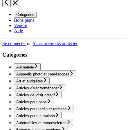
Catégories
Bons plans
Vendre
Aide
Se connecter
ou
S'inscrire
Se déconnecter
Catégories
Animalerie
Appareils photo et caméscopes
Art et antiquités
Articles d'électroménager
Articles de loisir créatif
Articles pour bébé
Articles pour jardin et terrasse
Articles pour la maison
Automobiles et motocyclettes
Bateaux, voile et nautisme