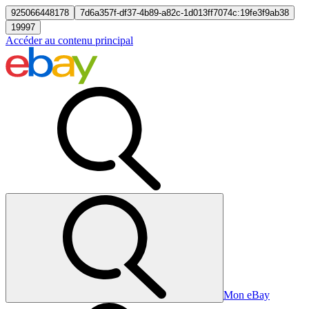
925066448178
7d6a357f-df37-4b89-a82c-1d013ff7074c:19fe3f9ab38
19997
Accéder au contenu principal
Mon eBay