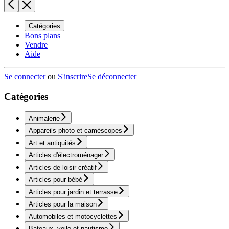
Catégories
Bons plans
Vendre
Aide
Se connecter
ou
S'inscrire
Se déconnecter
Catégories
Animalerie
Appareils photo et caméscopes
Art et antiquités
Articles d'électroménager
Articles de loisir créatif
Articles pour bébé
Articles pour jardin et terrasse
Articles pour la maison
Automobiles et motocyclettes
Bateaux, voile et nautisme