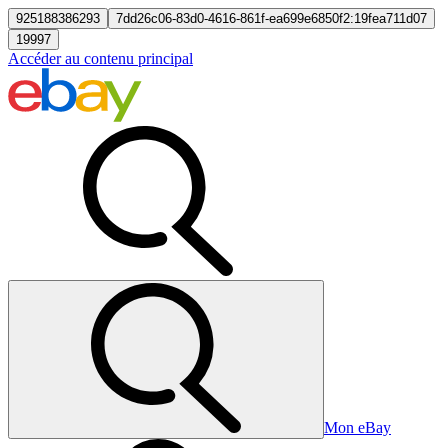
925188386293
7dd26c06-83d0-4616-861f-ea699e6850f2:19fea711d07
19997
Accéder au contenu principal
Mon eBay