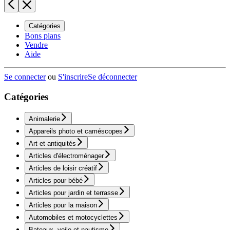
Catégories
Bons plans
Vendre
Aide
Se connecter
ou
S'inscrire
Se déconnecter
Catégories
Animalerie
Appareils photo et caméscopes
Art et antiquités
Articles d'électroménager
Articles de loisir créatif
Articles pour bébé
Articles pour jardin et terrasse
Articles pour la maison
Automobiles et motocyclettes
Bateaux, voile et nautisme