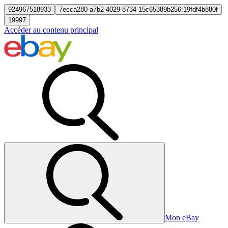
924967518933
7ecca280-a7b2-4029-8734-15c65389b256:19fdf4b880f
19997
Accéder au contenu principal
Mon eBay