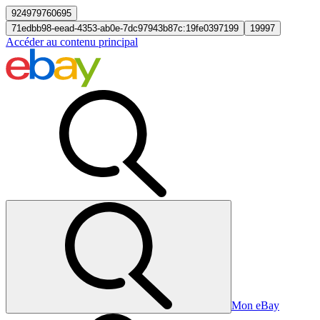
924979760695
71edbb98-eead-4353-ab0e-7dc97943b87c:19fe0397199
19997
Accéder au contenu principal
Mon eBay