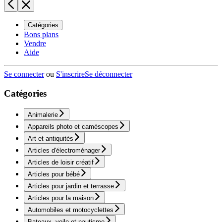
Catégories
Bons plans
Vendre
Aide
Se connecter
ou
S'inscrire
Se déconnecter
Catégories
Animalerie
Appareils photo et caméscopes
Art et antiquités
Articles d'électroménager
Articles de loisir créatif
Articles pour bébé
Articles pour jardin et terrasse
Articles pour la maison
Automobiles et motocyclettes
Bateaux, voile et nautisme